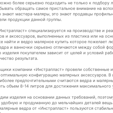
можно более серьезно подходить не только к подбору л
абывать обращать самое пристальное внимание на вспо
о знают мастера-маляры, это знают продавцы профильн
ели продукции данной группы.
Инстрапласт» специализируется на производстве и ре
ов и аксессуаров, выполненных из пластика или на ос
е найти и ведро малярное купить которое пожелает 
едра и ванночки серьезно отличаются между собой фо
 изделия покупателем зависит от целей и условий раб
чество результата.
щики компании «Инстрапласт» провели собственные ис
 оптимальную конфигурацию малярных аксессуаров. В и
аиболее предпочтительными считаются ведра и малярн
ть объем 8-14 литров для достижения максимального 
дим изделия на основании данных требований, поэтому
 удобную и продуманную до мельчайших деталей вещь.
малярные ведра от «Инстрапласт» пользуются стабильн