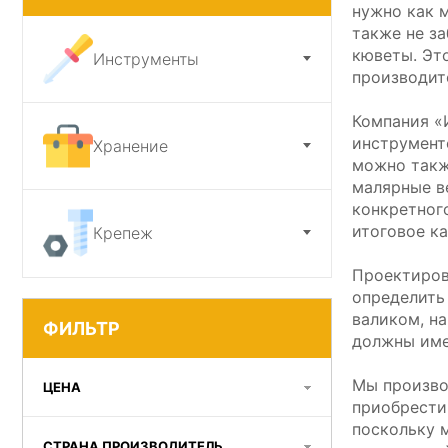
нужно как 
также не з
Ножи и точилки
кюветы. Эт
Инструменты
производит
Садовый инструмент
Компания «
инструмент
Хранение
можно такж
малярные в
конкретного
итоговое ка
Крепеж
Проектиров
определить
валиком, н
ФИЛЬТР
должны име
Мы произво
ЦЕНА
приобрести
поскольку 
СТРАНА ПРОИЗВОДИТЕЛЬ