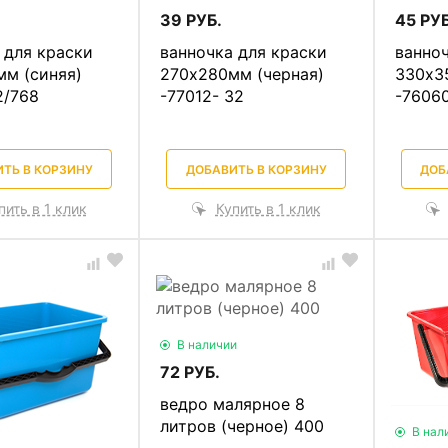
39 РУБ.
45 РУБ
 для краски
ванночка для краски
ванноч
м (синяя)
270х280мм (черная)
330х3
2/768
-77012- 32
-76060
ТЬ В КОРЗИНУ
ДОБАВИТЬ В КОРЗИНУ
ДОБ
пить в 1 клик
Купить в 1 клик
В наличии
72 РУБ.
ведро малярное 8
литров (черное) 400
В нал