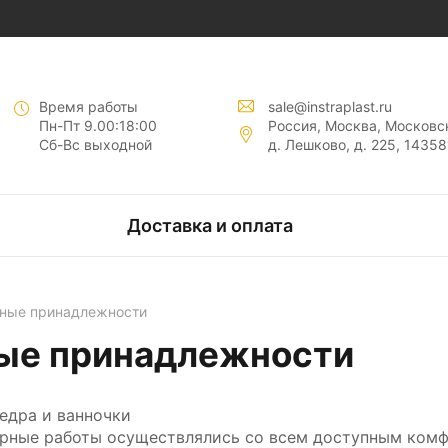
нты "
"
Время работы
sale@instraplast.ru
Пн-Пт 9.00:18:00
Россия, Москва, Московск
Сб-Вс выходной
д. Лешково, д. 225, 14358
тов
Доставка и оплата
нтов
рные принадлежности
ые принадлежности
едра и ванночки
рные работы осуществлялись со всем доступным комф