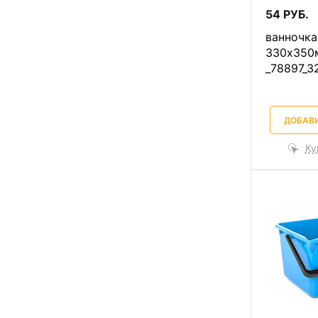
54 РУБ.
ванночка
330х350м
_78897_3
ДОБАВИ
Ку