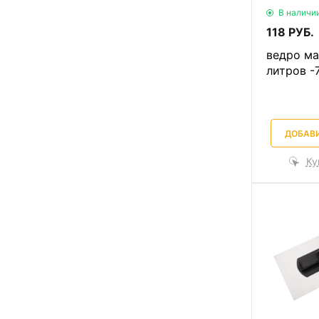
В наличи
118 РУБ.
ведро ма
литров -
ДОБАВИ
Ку