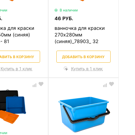
ичии
В наличии
.
46 РУБ.
ка для краски
ванночка для краски
50мм (синяя)
270х280мм
- 81
(синяя)_78903_ 32
АВИТЬ В КОРЗИНУ
ДОБАВИТЬ В КОРЗИНУ
Купить в 1 клик
Купить в 1 клик
ичии