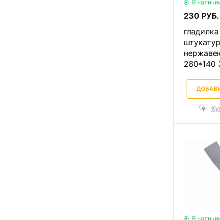
В наличи
230 РУБ.
гладилка
штукатур
нержаве
280*140 
ДОБАВИ
Ку
В наличи