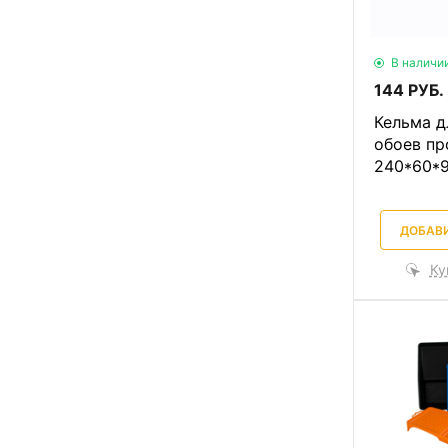
В наличи
144 РУБ.
Кельма д
обоев пр
240*60*
ДОБАВИ
Ку