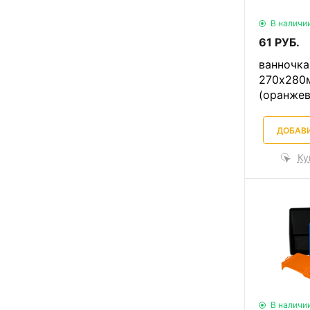
В наличи
61 РУБ.
ванночка
270х280
(оранжев
ДОБАВИ
Ку
В наличи