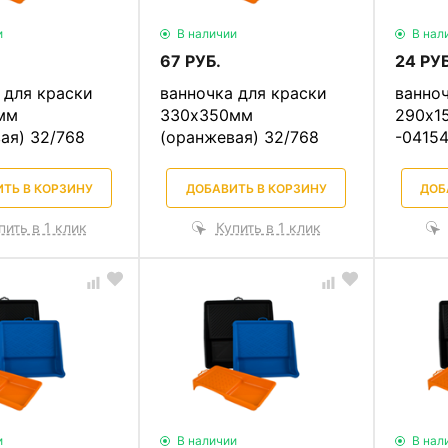
и
В наличии
В нал
67 РУБ.
24 РУБ
 для краски
ванночка для краски
ванноч
мм
330х350мм
290х1
ая) 32/768
(оранжевая) 32/768
-04154
ТЬ В КОРЗИНУ
ДОБАВИТЬ В КОРЗИНУ
ДОБ
пить в 1 клик
Купить в 1 клик
и
В наличии
В нал