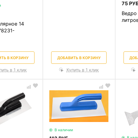
75 РУБ
и
Ведро
литров
лярное 14
78231-
ТЬ В КОРЗИНУ
ДОБАВИТЬ В КОРЗИНУ
ДОБ
пить в 1 клик
Купить в 1 клик
В наличии
В нал