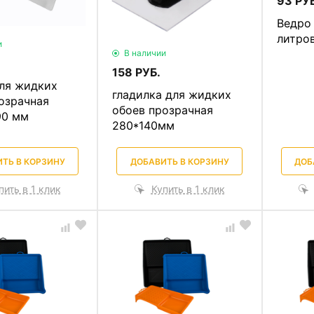
93 РУБ
Ведро
литро
и
В наличии
158 РУБ.
ля жидких
гладилка для жидких
озрачная
обоев прозрачная
90 мм
280*140мм
ТЬ В КОРЗИНУ
ДОБАВИТЬ В КОРЗИНУ
ДОБ
пить в 1 клик
Купить в 1 клик