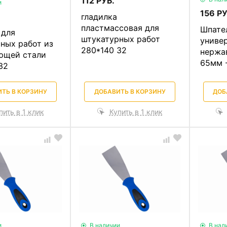
112 РУБ.
и
156 РУ
гладилка
пластмассовая для
Шпате
 для
штукатурных работ
униве
ных работ из
280*140 32
нержа
ющей стали
65мм -
32
ТЬ В КОРЗИНУ
ДОБАВИТЬ В КОРЗИНУ
ДОБ
пить в 1 клик
Купить в 1 клик
и
В наличии
В нал