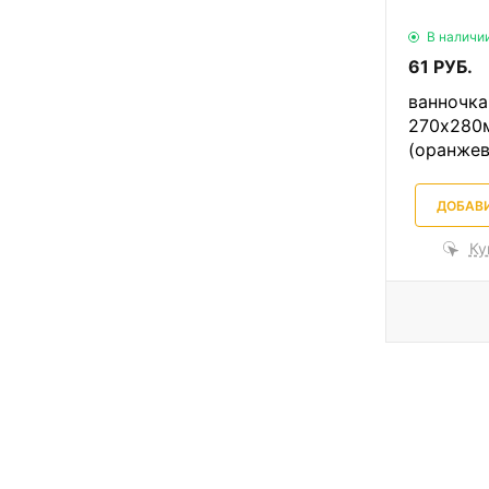
В наличи
61 РУБ.
ванночка
270х280
(оранжев
ДОБАВИ
Ку