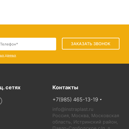
ЗАКАЗАТЬ ЗВОНОК
ных данных
ц. сетях
Контакты
+7(985) 465-13-19
info@instraplast.ru
Россия, Москва, Московская
область, Истринский район,
Павло-Слободское с/п, д.