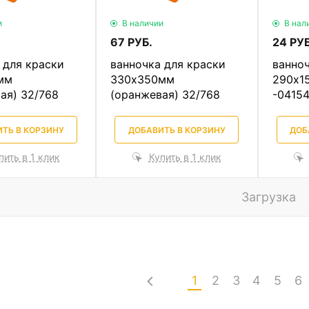
и
В наличии
В нал
67 РУБ.
24 РУБ
 для краски
ванночка для краски
ванноч
мм
330х350мм
290х1
ая) 32/768
(оранжевая) 32/768
-04154
ТЬ В КОРЗИНУ
ДОБАВИТЬ В КОРЗИНУ
ДОБ
пить в 1 клик
Купить в 1 клик
Загрузка
1
2
3
4
5
6