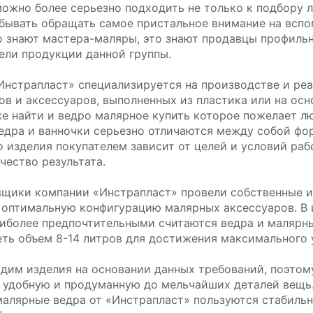
можно более серьезно подходить не только к подбору л
абывать обращать самое пристальное внимание на вспо
о знают мастера-маляры, это знают продавцы профильн
ели продукции данной группы.
Инстрапласт» специализируется на производстве и ре
ов и аксессуаров, выполненных из пластика или на ос
е найти и ведро малярное купить которое пожелает 
едра и ванночки серьезно отличаются между собой фо
 изделия покупателем зависит от целей и условий раб
чество результата.
щики компании «Инстрапласт» провели собственные ис
 оптимальную конфигурацию малярных аксессуаров. В и
аиболее предпочтительными считаются ведра и малярн
ть объем 8-14 литров для достижения максимального 
дим изделия на основании данных требований, поэтому
 удобную и продуманную до мельчайших деталей вещь.
малярные ведра от «Инстрапласт» пользуются стабильн