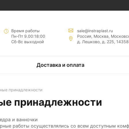
нты "
"
Время работы
sale@instraplast.ru
Пн-Пт 9.00:18:00
Россия, Москва, Московск
Сб-Вс выходной
д. Лешково, д. 225, 14358
тов
Доставка и оплата
нтов
рные принадлежности
ые принадлежности
едра и ванночки
рные работы осуществлялись со всем доступным комф