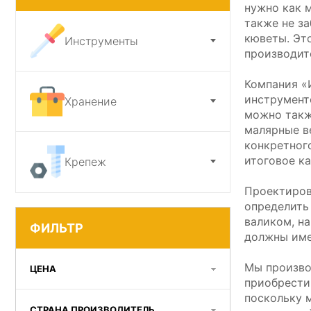
нужно как 
также не з
Ножи и точилки
кюветы. Эт
Инструменты
производит
Садовый инструмент
Компания «
инструмент
Хранение
можно такж
малярные в
конкретного
итоговое ка
Крепеж
Проектиров
определить
валиком, н
ФИЛЬТР
должны име
Мы произво
ЦЕНА
приобрести
поскольку 
СТРАНА ПРОИЗВОДИТЕЛЬ