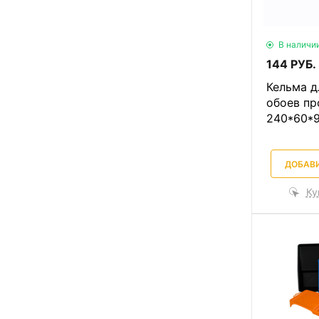
В наличи
144 РУБ.
Кельма д
обоев пр
240*60*
ДОБАВИ
Ку