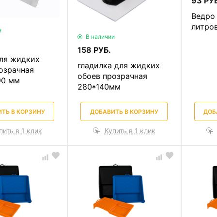
93 РУБ
Ведро
литро
и
В наличии
158 РУБ.
ля жидких
гладилка для жидких
озрачная
обоев прозрачная
90 мм
280*140мм
ТЬ В КОРЗИНУ
ДОБАВИТЬ В КОРЗИНУ
ДОБ
пить в 1 клик
Купить в 1 клик