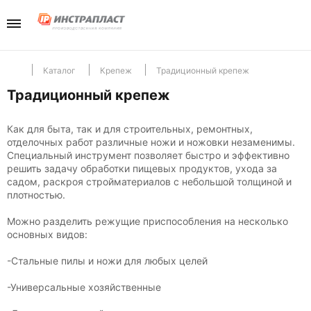
Каталог
Компани
Телефо
+7(985) 465-
Перейти в разд
Перейти в разд
Отдел продаж
Каталог
Крепеж
Традиционный крепеж
Традиционный крепеж
Инструменты
Отзывы
Как для быта, так и для строительных, ремонтных,
отделочных работ различные ножи и ножовки незаменимы.
Хранение
Новости
Специальный инструмент позволяет быстро и эффективно
решить задачу обработки пищевых продуктов, ухода за
садом, раскроя стройматериалов с небольшой толщиной и
Крепеж
плотностью.
Можно разделить режущие приспособления на несколько
основных видов:
-Стальные пилы и ножи для любых целей
-Универсальные хозяйственные