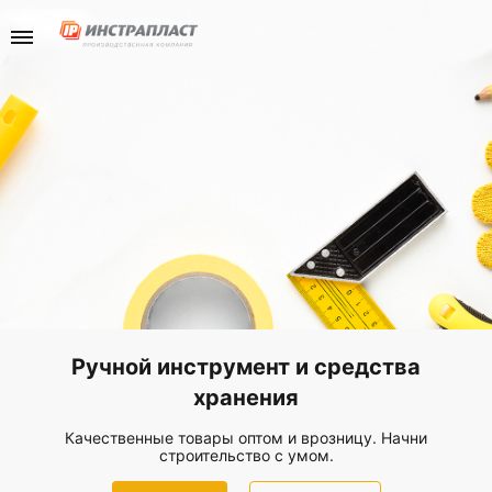
Каталог
Компани
Телефо
+7(985) 465-
Перейти в разд
Перейти в разд
Отдел продаж
Инструменты
Отзывы
Хранение
Новости
Крепеж
Ручной инструмент и средства
хранения
Качественные товары оптом и в
розницу. Начни
строительство с умом.