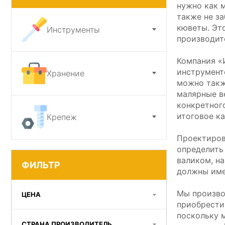
нужно как 
также не з
Ножи и точилки
кюветы. Эт
Инструменты
производит
Садовый инструмент
Компания «
инструмент
Хранение
можно такж
малярные в
конкретного
итоговое ка
Крепеж
Проектиров
определить
валиком, н
ФИЛЬТР
должны име
Мы произво
ЦЕНА
приобрести
поскольку 
СТРАНА ПРОИЗВОДИТЕЛЬ