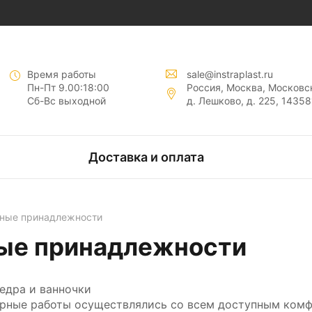
нты "
"
Время работы
sale@instraplast.ru
Пн-Пт 9.00:18:00
Россия, Москва, Московск
Сб-Вс выходной
д. Лешково, д. 225, 14358
тов
Доставка и оплата
нтов
рные принадлежности
ые принадлежности
едра и ванночки
рные работы осуществлялись со всем доступным комф