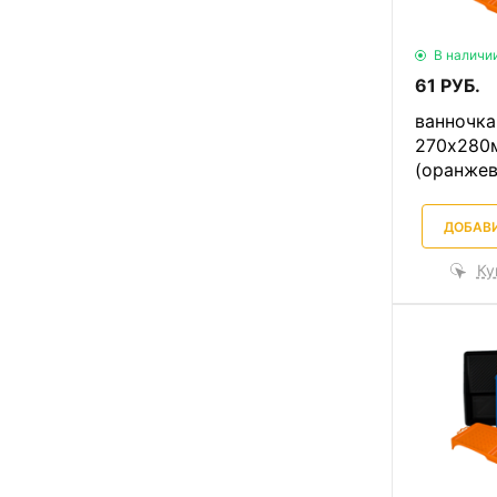
В наличи
61 РУБ.
ванночка
270х280
(оранжев
ДОБАВИ
Ку