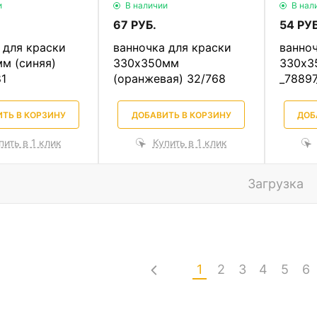
и
В наличии
В нал
67 РУБ.
54 РУБ
 для краски
ванночка для краски
ванноч
м (синяя)
330х350мм
330х3
81
(оранжевая) 32/768
_78897
ТЬ В КОРЗИНУ
ДОБАВИТЬ В КОРЗИНУ
ДОБ
пить в 1 клик
Купить в 1 клик
Загрузка
1
2
3
4
5
6