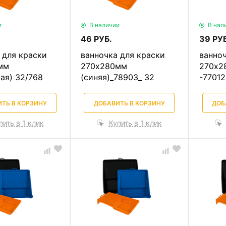
и
В наличии
В нал
46 РУБ.
39 РУБ
 для краски
ванночка для краски
ванноч
мм
270х280мм
270х2
ая) 32/768
(синяя)_78903_ 32
-77012
ТЬ В КОРЗИНУ
ДОБАВИТЬ В КОРЗИНУ
ДОБ
пить в 1 клик
Купить в 1 клик