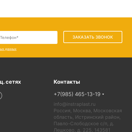
ЗАКАЗАТЬ ЗВОНОК
ных данных
ц. сетях
Контакты
+7(985) 465-13-19
info@instraplast.ru
Россия, Москва, Московская
область, Истринский район,
Павло-Слободское с/п, д.
Лешково, д. 225, 143581