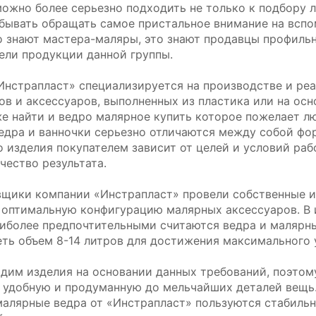
можно более серьезно подходить не только к подбору л
абывать обращать самое пристальное внимание на вспо
о знают мастера-маляры, это знают продавцы профильн
ели продукции данной группы.
Инстрапласт» специализируется на производстве и ре
ов и аксессуаров, выполненных из пластика или на ос
е найти и ведро малярное купить которое пожелает 
едра и ванночки серьезно отличаются между собой фо
 изделия покупателем зависит от целей и условий раб
чество результата.
щики компании «Инстрапласт» провели собственные ис
 оптимальную конфигурацию малярных аксессуаров. В и
аиболее предпочтительными считаются ведра и малярн
ть объем 8-14 литров для достижения максимального 
дим изделия на основании данных требований, поэтому
 удобную и продуманную до мельчайших деталей вещь.
малярные ведра от «Инстрапласт» пользуются стабильн