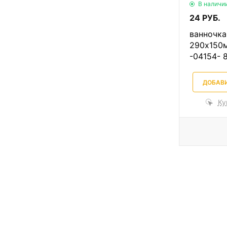
В наличи
24 РУБ.
ванночка
290х150м
-04154- 
ДОБАВИ
Ку