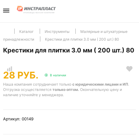
Каталог
Компани
Телефо
+7(985) 465-
Перейти в разд
Перейти в разд
Отдел продаж
Каталог
Инструменты
Малярные и штукатурные
принадлежности
Крестики для плитки 3.0 мм ( 200 шт.) 80
Инструменты
Отзывы
Крестики для плитки 3.0 мм ( 200 шт.) 80
Хранение
Новости
28 РУБ.
В наличии
Крепеж
Наша компания сотрудничает только
с юридическими лицами и ИП
.
Отгрузка осуществляется
только оптом.
Окончательную цену и
наличие уточняйте у менеджера.
Артикул: 00149