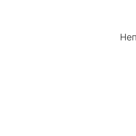
Ножи и точилки
Садовый инструмент
Неп