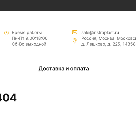
нты "
"
Время работы
sale@instraplast.ru
Пн-Пт 9.00:18:00
Россия, Москва, Московск
Сб-Вс выходной
д. Лешково, д. 225, 14358
тов
Доставка и оплата
нтов
404