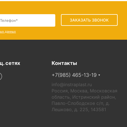
ЗАКАЗАТЬ ЗВОНОК
ных данных
ц. сетях
Контакты
+7(985) 465-13-19
info@instraplast.ru
Россия, Москва, Московская
область, Истринский район,
Павло-Слободское с/п, д.
Лешково, д. 225, 143581