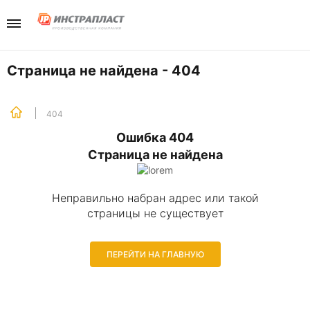
Каталог
Компани
Телефо
+7(985) 465-
Перейти в разд
Перейти в разд
Страница не найдена - 404
Отдел продаж
Инструменты
Отзывы
404
Ошибка 404
Хранение
Новости
Страница не найдена
Крепеж
Неправильно набран адрес или такой
страницы не существует
ПЕРЕЙТИ НА ГЛАВНУЮ