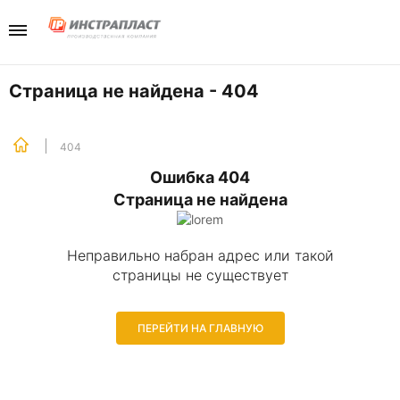
Каталог
Компани
Телефо
+7(985) 465-
Перейти в разд
Перейти в разд
Страница не найдена - 404
Отдел продаж
Инструменты
Отзывы
404
Ошибка 404
Хранение
Новости
Страница не найдена
Крепеж
Неправильно набран адрес или такой
страницы не существует
ПЕРЕЙТИ НА ГЛАВНУЮ