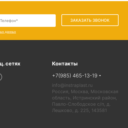
ЗАКАЗАТЬ ЗВОНОК
ных данных
ц. сетях
Контакты
+7(985) 465-13-19
info@instraplast.ru
Россия, Москва, Московская
область, Истринский район,
Павло-Слободское с/п, д.
Лешково, д. 225, 143581