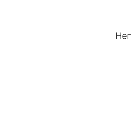
Ножи и точилки
Садовый инструмент
Неп