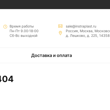
нты "
"
Время работы
sale@instraplast.ru
Пн-Пт 9.00:18:00
Россия, Москва, Московск
Сб-Вс выходной
д. Лешково, д. 225, 14358
тов
Доставка и оплата
нтов
404