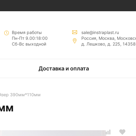
нты "
"
Время работы
sale@instraplast.ru
Пн-Пт 9.00:18:00
Россия, Москва, Московск
Сб-Вс выходной
д. Лешково, д. 225, 14358
тов
Доставка и оплата
нтов
йзер 390мм*110мм
0мм