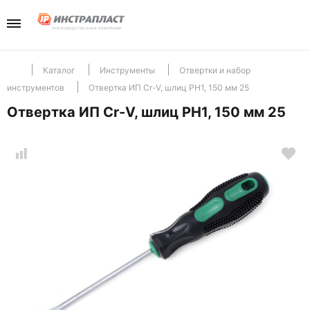
Каталог
Компани
Телефо
+7(985) 465-
Перейти в разд
Перейти в разд
Отдел продаж
Каталог
Инструменты
Отвертки и набор
инструментов
Отвертка ИП Cr-V, шлиц PH1, 150 мм 25
Инструменты
Отзывы
Отвертка ИП Cr-V, шлиц PH1, 150 мм 25
Хранение
Новости
Крепеж