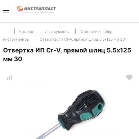
Каталог
Компани
Телефо
+7(985) 465-
Перейти в разд
Перейти в разд
Отдел продаж
Каталог
Инструменты
Отвертки и набор
инструментов
Отвертка ИП Cr-V, прямой шлиц 5.5х125 мм 30
Инструменты
Отзывы
Отвертка ИП Cr-V, прямой шлиц 5.5х125
мм 30
Хранение
Новости
Крепеж