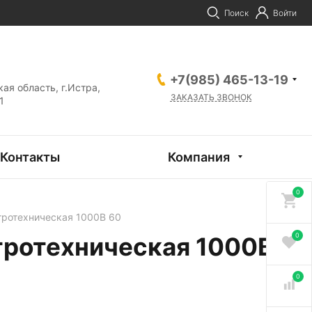
Поиск
Войти
+7(985) 465-13-19
ая область, г.Истра,
ЗАКАЗАТЬ ЗВОНОК
1
Контакты
Компания
0
тротехническая 1000В 60
0
ктротехническая 1000В
0