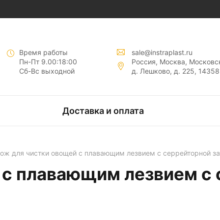
нты "
"
Время работы
sale@instraplast.ru
Пн-Пт 9.00:18:00
Россия, Москва, Московск
Сб-Вс выходной
д. Лешково, д. 225, 14358
тов
Доставка и оплата
нтов
ож для чистки овощей с плавающим лезвием с серрейторной за
 с плавающим лезвием с 