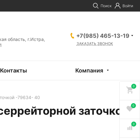
Поиск
Войти
+7(985) 465-13-19
ая область, г.Истра,
ЗАКАЗАТЬ ЗВОНОК
1
Контакты
Компания
0
точкой -79634- 40
0
серрейторной заточкой
0