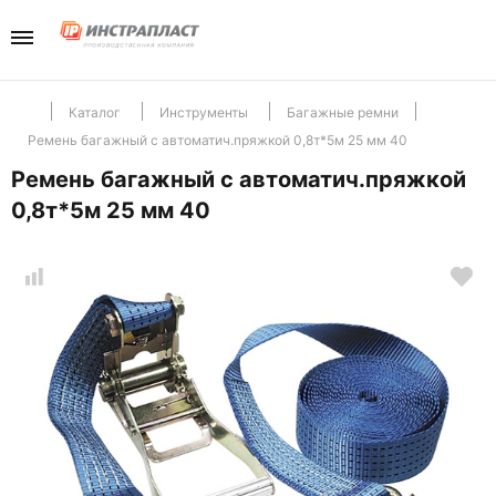
Каталог
Компани
Телефо
+7(985) 465-
Перейти в разд
Перейти в разд
Отдел продаж
Каталог
Инструменты
Багажные ремни
Ремень багажный с автоматич.пряжкой 0,8т*5м 25 мм 40
Инструменты
Отзывы
Ремень багажный с автоматич.пряжкой
0,8т*5м 25 мм 40
Хранение
Новости
Крепеж