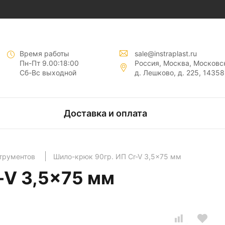
нты "
"
Время работы
sale@instraplast.ru
Пн-Пт 9.00:18:00
Россия, Москва, Московск
Сб-Вс выходной
д. Лешково, д. 225, 14358
тов
Доставка и оплата
нтов
струментов
Шило-крюк 90гр. ИП Cr-V 3,5x75 мм
-V 3,5x75 мм