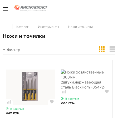
Каталог
Компани
Телефо
+7(985) 465-
Перейти в разд
Перейти в разд
Отдел продаж
Каталог
Инструменты
Ножи и точилки
Ножи и точилки
Инструменты
Отзывы
Фильтр
Хранение
Новости
Крепеж
В наличии
227 РУБ.
В наличии
442 РУБ.