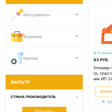
Ножи и точилки
Инструменты
Садовый инструмент
Хранение
В наличи
Крепеж
83 РУБ.
Угломер-
гр. плас
мм ИП 2
ФИЛЬТР
ДОБАВИ
СТРАНА ПРОИЗВОДИТЕЛЬ
Ку