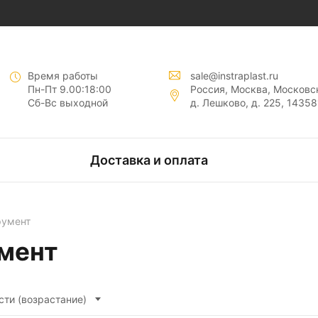
нты "
"
Время работы
sale@instraplast.ru
Пн-Пт 9.00:18:00
Россия, Москва, Московск
Сб-Вс выходной
д. Лешково, д. 225, 14358
тов
Доставка и оплата
нтов
румент
мент
сти (возрастание)