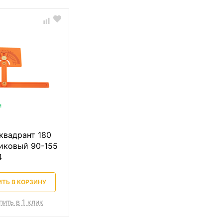
и
квадрант 180
тиковый 90-155
4
ТЬ В КОРЗИНУ
пить в 1 клик