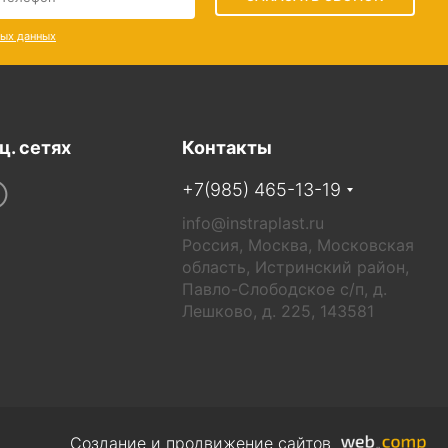
ных данных
ц. сетях
Контакты
+7(985) 465-13-19
info@instraplast.ru
Россия, Москва, Московская
область, Истринский район,
Павло-Слободское с/п, д.
Лешково, д. 225, 143581
Cоздание и продвижение сайтов