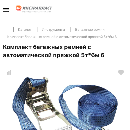
Каталог
Компани
Телефо
+7(985) 465-
Перейти в разд
Перейти в разд
Отдел продаж
Каталог
Инструменты
Багажные ремни
Комплект багажных ремней с автоматической пряжкой 5т*6м 6
Инструменты
Отзывы
Комплект багажных ремней с
автоматической пряжкой 5т*6м 6
Хранение
Новости
Крепеж